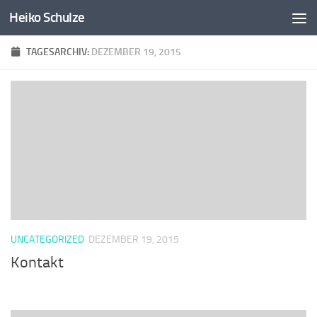
Heiko Schulze
Zum Inhalt springen
TAGESARCHIV:
DEZEMBER 19, 2015
UNCATEGORIZED
DEZEMBER 19, 2015
Kontakt